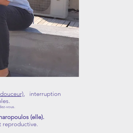
douceur)
, interruption
les.
ndez-vous.
haropoulos (elle).
t reproductive.