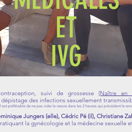
ET
IVG
contraception, suivi de grossesse
(Naître en 
 dépistage des infections sexuellement transmissib
 est préférable de ne pas vider la vessie dans les 2 heures qui précèdent le re
ominique Jungers (elle), Cédric Pé (il), Christiane Za
atiquant la gynécologie et la médecine sexuelle e